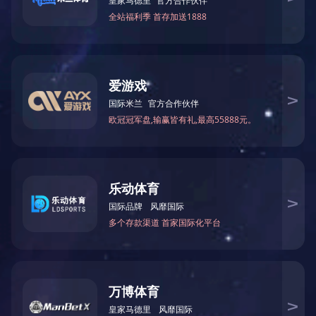
共有信息
5
条 共有
1
页 
LCP抗静电
LCP+PPS抗静电
LDPE抗静电
LDPE+EVA抗静电
LDPE+LLDPE抗静电
LLDPE抗静电
LMDPE抗静电
MDPE抗静电
Other抗静电
PA抗静电
PA1010抗静电
PA11抗静电
PA12抗静电
PA46抗静电
PA6抗静电
PA6/12抗静电
PA6/6T抗静电