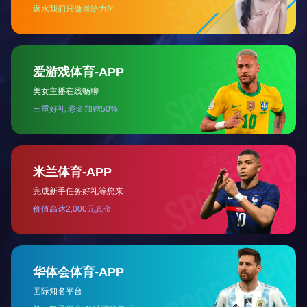
POM抗静电
PPA抗静电
PPS抗静电
PPSU抗静电
PTFE抗静电
TPU抗静电
UHMWPE抗静电
XLPE抗静电
TPE抗静电
TPEE抗静电
SEBS抗静电
SBS抗静电
PVDF抗静电
PMMA抗静电
PETG抗静电
PET抗静电
PES抗静电