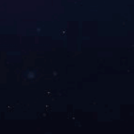
PVC抗静电
SBR抗静电
SPS抗静电
TES抗静电
TP抗静电
TPO抗静电
TPO(POE)抗静电
TS抗静电
首页
|
公司简介
|
产品中心
|
行业新闻
|
安博