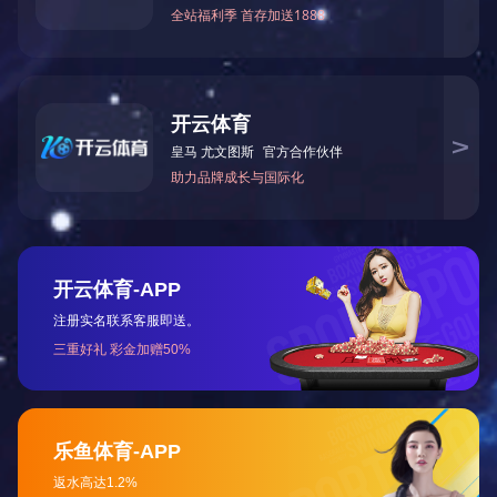
PA6+安博站·官方版网站登录入口
PA610抗静电
PA612抗静电
PA66抗静电
PA66/6抗静电
PA66+PA6I/X抗静电
PAEK抗静电
PAI抗静电
PARA抗静电
PAS抗静电
PBI抗静电
PBT抗静电
PC抗静电
PC+PBT抗静电
PE抗静电
PPE抗静电
PP抗静电