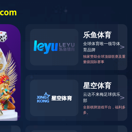
English
|
中文
文档中心
安博ANBO（中国）