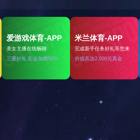
共有信息
5
条 共有
1
页 当前为第
1
页
首页
上页