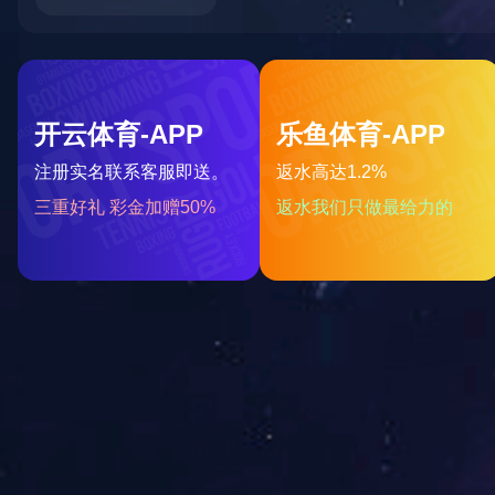
LCP抗静电
LCP+PPS抗静电
LDPE抗静电
LDPE+EVA抗静电
LDPE+LLDPE抗静电
LLDPE抗静电
LMDPE抗静电
MDPE抗静电
Other抗静电
PA抗静电
PA1010抗静电
PA11抗静电
PA12抗静电
PA46抗静电
PA6抗静电
PA6/12抗静电
PA6/6T抗静电