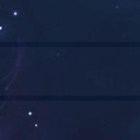
UHMWPE抗静电
UHMWPE WESTLAKE
UHMWPE WESTLAKE
Lennite SD-P
Lennite CN-P
UHMWPE DeWAL D/W
UHMWPE DeWAL D/W
404B
402B