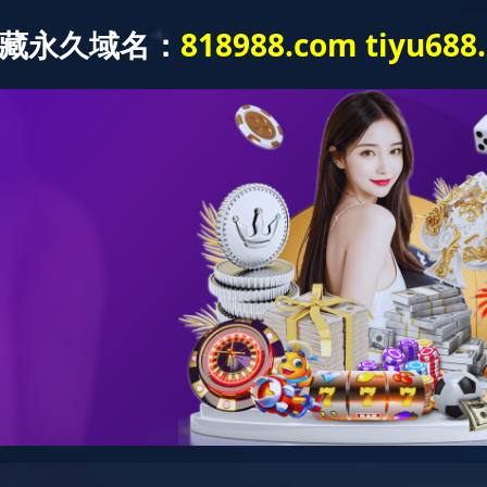
首页
公司简介
产品中心
行业新闻