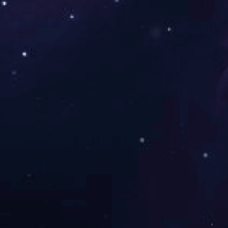
PEI抗静电
PEEK抗静电
PEBA抗静电
PEK抗静电
PEKEKK抗静电
PEKK抗静电
PFA抗静电
PI，TP抗静电
PI，TS抗静电
PPE+PS抗静电
PPE+PS+PA抗静电
PS(EPS)抗静电
PS(GPPS)抗静电
PS(HIPS)抗静电
PSU抗静电
PTFE+PPS抗静电
PTT抗静电
PUR抗静电