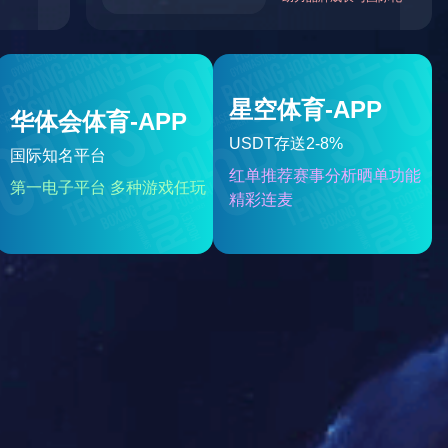
1
下页
尾页