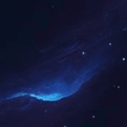
POM抗静电
PPA抗静电
PPS抗静电
PPSU抗静电
PTFE抗静电
TPU抗静电
UHMWPE抗静电
XLPE抗静电
TPE抗静电
TPEE抗静电
SEBS抗静电
SBS抗静电
PVDF抗静电
PMMA抗静电
PETG抗静电
PET抗静电
PES抗静电