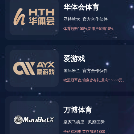
产品分类
安博站·官方版网站登录入口
ABS+PA抗静电
ABS+PC抗静电
ABS+PVC抗静电
ASA+PC抗静电
ASA+PC抗静电
COC抗静电
EAA抗静电
EEA抗静电
EMA抗静电
EPDM抗静电
ETFE抗静电
EVA抗静电
FEP抗静电
HDPE抗静电