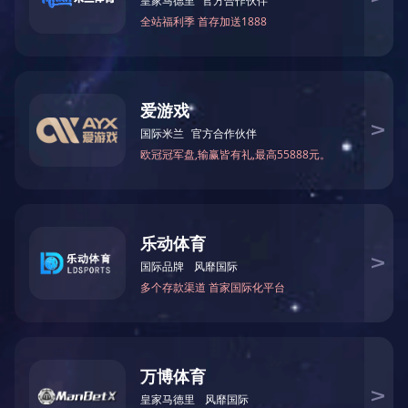
LCP抗静电
LCP+PPS抗静电
LDPE抗静电
LDPE+EVA抗静电
LDPE+LLDPE抗静电
PEI RTP ESD A 2180 
LLDPE抗静电
LMDPE抗静电
MDPE抗静电
Other抗静电
PA抗静电
PA1010抗静电
PA11抗静电
PEI RTP EMI 2163
PA12抗静电
PA46抗静电
PA6抗静电
PA6/12抗静电
PA6/6T抗静电