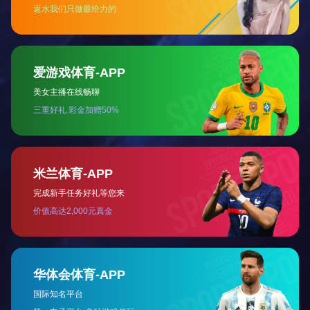
POM抗静电
C
PPA抗静电
PPS抗静电
PPSU抗静电
PTFE抗静电
TPU抗静电
UHMWPE抗静电
PEI RTP 2187 L
XLPE抗静电
TPE抗静电
TPEE抗静电
SEBS抗静电
SBS抗静电
PVDF抗静电
PMMA抗静电
PEI RTP 2185 TFE 15
PETG抗静电
PET抗静电
共有信息
89
条 共有
4
页 
PES抗静电